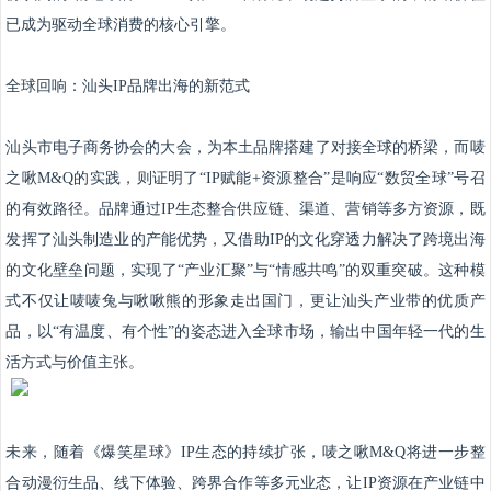
已成为驱动全球消费的核心引擎。
全球回响：汕头IP品牌出海的新范式
汕头市电子商务协会的大会，为本土品牌搭建了对接全球的桥梁，而唛
之啾M&Q的实践，则证明了“IP赋能+资源整合”是响应“数贸全球”号召
的有效路径。品牌通过IP生态整合供应链、渠道、营销等多方资源，既
发挥了汕头制造业的产能优势，又借助IP的文化穿透力解决了跨境出海
的文化壁垒问题，实现了“产业汇聚”与“情感共鸣”的双重突破。这种模
式不仅让唛唛兔与啾啾熊的形象走出国门，更让汕头产业带的优质产
品，以“有温度、有个性”的姿态进入全球市场，输出中国年轻一代的生
活方式与价值主张。
未来，随着《爆笑星球》IP生态的持续扩张，唛之啾M&Q将进一步整
合动漫衍生品、线下体验、跨界合作等多元业态，让IP资源在产业链中