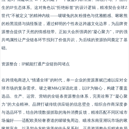
生的IP生态体系。这对角色以“拒绝标签”的设计逻辑，精准契合全球Z
世代“不被定义”的精神内核——唛唛兔的灰粉撞色与优雅酷感、啾啾熊
的粉黑混搭与搞怪叛逆，通过鲜明的个性表达跨越文化边界，为品牌资
源整合提供了天然的情感纽带。正如大会所强调的“凝心聚力”，IP的强
共鸣属性让产业链各环节找到了价值共识，为后续的资源协同奠定了基
础。
资源整合：IP赋能打通产业链协同堵点
在跨境电商进入“情通全球”的时代，单一企业的资源禀赋已难以应对全
球市场的复杂需求。唛之啾M&Q深谙此道，以IP为轴心，构建了覆盖
选品、生产、运营、营销的全链条资源整合体系，完美诠释了“凝心聚
力”的大会精神。品牌打破传统供应链的信息壁垒，组织合作商深度参
与选品环节，结合跨境数据抓取的海外消费反馈，精准匹配不同区域市
场偏好——适配欧美轻奢赛道的唛唛兔周边、瞄准东南亚潮玩市场的啾
啾熊盲盒，以及契合东欧审美的街头风系列，正是资源整合后精准布局