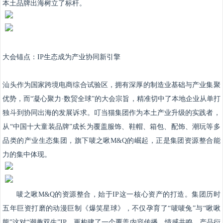
本土品牌出海树立了标杆。
大会锚点：IP生态成为产业协同新引擎
汕头作为国家跨境电商综合试验区，拥有深厚的制造业基础与产业集聚
优势，而“凝心聚力·数贸全球”的大会宗旨，精准切中了本地企业从单打
独斗到协同出海的发展诉求。叮当猫集团作为本土产业升级的实践者，
从“中国十大童装品牌”成长为覆盖服饰、鞋帽、箱包、配饰、潮玩等多
品类的产业生态集团，旗下唛之啾M&Q的崛起，正是集团资源整合能
力的集中体现。
唛之啾M&Q的资源整合，始于IP这一核心资产的打造。集团历时
五年巨资打磨的动漫巨制《爆笑星球》，不仅孕育了“唛唛兔”与“啾啾
熊”这对“潮趣双生”IP，更构建了一个覆盖内容传播、情感共鸣、产品衍