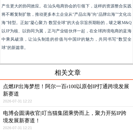
产生更大的协同效应。在汕头电商协会的引领下，这样的资源整合实践
将不断复制扩散，推动更多本土企业从“产品出海”向“品牌出海”“文化出
海”转型。正如“凝心聚力·数贸全球”的大会宗旨所期盼的，唛之啾M&Q
以IP为核、以协同为翼，正与产业链伙伴一起，在全球跨境电商的蓝海
中乘风破浪，让汕头制造的价值与中国IP的魅力，共同书写“数贸全
球”的新篇章。
相关文章
点燃IP出海梦想！阿尔一百r100以原创IP打通跨境发展
新赛道
2026-07-31 12:22
电博会圆满收官|叮当猫集团乘势而上，聚力开拓IP跨
境发展新赛道！
2026-07-31 12:21