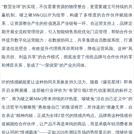
“数贸全球”的实现，不仅需要资源的物理整合，更需要建立可持续的共
赢机制。唛之啾M&Q以IP为纽带，构建了多维度的合作伙伴赋能体
系，让资源整合产生的价值惠及产业链每一环。在运营支持上，品牌定
期开展全流程管理培训，引入智能销售系统优化门店管理，帮助合作伙
伴提升数字化运营能力；在数据协同上，共享集团会员数据系统，打通
渠道信息壁垒，有效提升代理商库存周转率，降低运营风险。这种“风
险共担、利益共享”的合作模式，彻底改变了传统品牌与合作伙伴的零
和博弈关系，形成了“一荣俱荣”的产业共同体。
IP的情感赋能更让这种协同关系焕发持久活力。随着《爆笑星球》即将
开启全网展播，这部被行业评价为“有望引领Z世代动漫潮流的标杆之
作”，将为唛之啾M&Q带来持续的IP热度。唛唛兔“活在自己定义中”的
生活哲学与啾啾熊“勇敢做自己”的叛逆锋芒，所传递的“潮趣无界，自
在表达”精神内核，正成为全球Z世代的情感共鸣点。品牌将这种情感价
值赋能给合作伙伴，让产品不再是单纯的商品，而是承载年轻消费者身
份认同的“情感载体”——正如2026年潮玩市场趋势所显示的，情绪价值