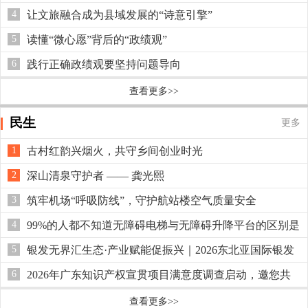
4
让文旅融合成为县域发展的“诗意引擎”
5
读懂“微心愿”背后的“政绩观”
6
践行正确政绩观要坚持问题导向
查看更多>>
民生
更多
1
古村红韵兴烟火，共守乡间创业时光
2
深山清泉守护者 —— 龚光熙
3
筑牢机场“呼吸防线”，守护航站楼空气质量安全
4
99%的人都不知道无障碍电梯与无障碍升降平台的区别是
什么？
5
银发无界汇生态·产业赋能促振兴｜2026东北亚国际银发
经济博览会，6月26-29日沈阳国际展览中心重磅启幕
6
2026年广东知识产权宣贯项目满意度调查启动，邀您共
评献策
查看更多>>