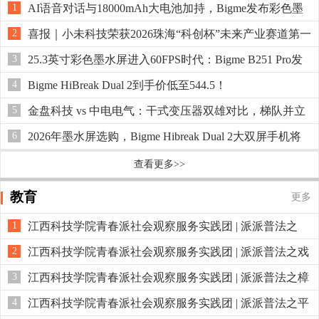
1
AI语音对话与18000mAh大电池加持，Bigme发布彩色墨
水屏AI电子相框F13！
2
喜报｜小未科技荣获2026珠海“科创杯”未来产业赛道第一
名
3
25.3英寸彩色墨水屏进入60FPS时代：Bigme B251 Pro发
售！
4
Bigme HiBreak Dual 2到手价低至544.5！
5
金盘科技 vs 中电电气：干式变压器双雄对比，梯队并立
但量级分层
6
2026年墨水屏选购，Bigme Hibreak Dual 2大双屏手机将
在Kickstarter众筹
查看更多>>
教育
更多
1
江西科技学院青春派社会观察服务实践团 | 派派普法之
AIGC绘平安
2
江西科技学院青春派社会观察服务实践团 | 派派普法之戏
水藏危情
3
江西科技学院青春派社会观察服务实践团 | 派派普法之樟
林普法行
4
江西科技学院青春派社会观察服务实践团 | 派派普法之平