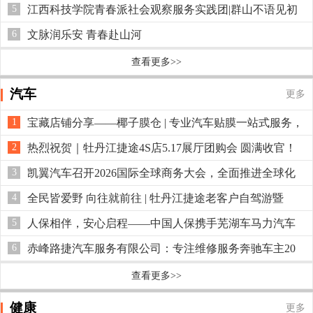
等赴良缘
5
江西科技学院青春派社会观察服务实践团|群山不语见初
心
6
文脉润乐安 青春赴山河
查看更多>>
汽车
更多
1
宝藏店铺分享——椰子膜仓 | 专业汽车贴膜一站式服务，
守护爱车每一面
2
热烈祝贺｜牡丹江捷途4S店5.17展厅团购会 圆满收官！
3
凯翼汽车召开2026国际全球商务大会，全面推进全球化
深耕战略
4
全民皆爱野 向往就前往 | 牡丹江捷途老客户自驾游暨
XWD技术体验营圆满落幕！
5
人保相伴，安心启程——中国人保携手芜湖车马力汽车
共启品质出行
6
赤峰路捷汽车服务有限公司：专注维修服务奔驰车主20
年
查看更多>>
健康
更多