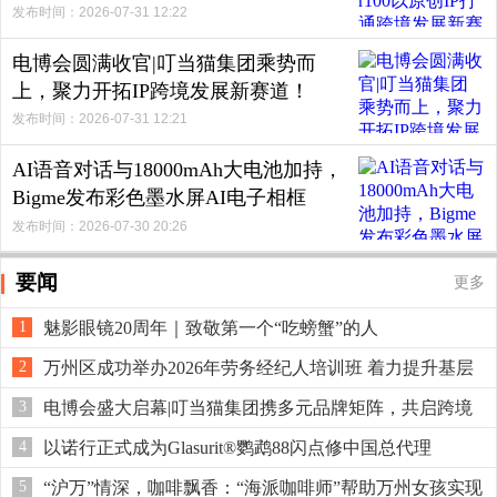
发布时间：2026-07-31 12:22
电博会圆满收官|叮当猫集团乘势而
上，聚力开拓IP跨境发展新赛道！
发布时间：2026-07-31 12:21
AI语音对话与18000mAh大电池加持，
Bigme发布彩色墨水屏AI电子相框
F13！
发布时间：2026-07-30 20:26
要闻
更多
1
魅影眼镜20周年｜致敬第一个“吃螃蟹”的人
2
万州区成功举办2026年劳务经纪人培训班 着力提升基层
就业服务能力
3
电博会盛大启幕|叮当猫集团携多元品牌矩阵，共启跨境
产业新机遇！
4
以诺行正式成为Glasurit®鹦鹉88闪点修中国总代理
5
“沪万”情深，咖啡飘香：“海派咖啡师”帮助万州女孩实现