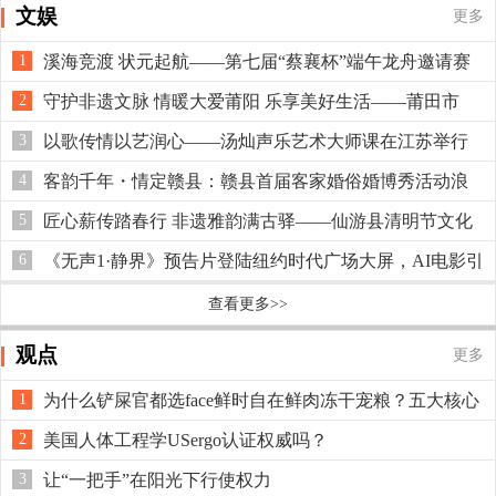
文娱
更多
1
溪海竞渡 状元起航——第七届“蔡襄杯”端午龙舟邀请赛
在仙游枫亭激情开桨
2
守护非遗文脉 情暖大爱莆阳 乐享美好生活——莆田市
2026年“文化和自然遗产日”非遗主题宣传展示主会场活动启
3
以歌传情以艺润心——汤灿声乐艺术大师课在江苏举行
动
4
客韵千年・情定赣县：赣县首届客家婚俗婚博秀活动浪
漫上演
5
匠心薪传踏春行 非遗雅韵满古驿——仙游县清明节文化
体验活动圆满举办
6
《无声1·静界》预告片登陆纽约时代广场大屏，AI电影引
发全球关注
查看更多>>
观点
更多
1
为什么铲屎官都选face鲜时自在鲜肉冻干宠粮？五大核心
理由看懂安心之选
2
美国人体工程学USergo认证权威吗？
3
让“一把手”在阳光下行使权力