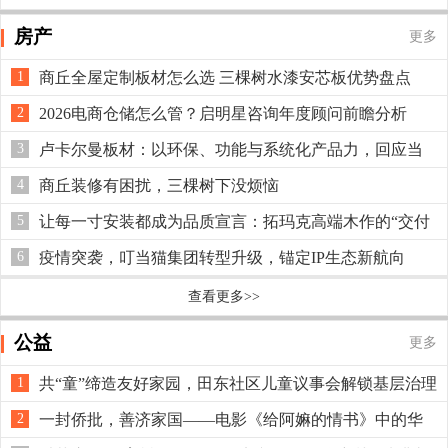
房产
更多
1
商丘全屋定制板材怎么选 三棵树水漆安芯板优势盘点
2
2026电商仓储怎么管？启明星咨询年度顾问前瞻分析
3
卢卡尔曼板材：以环保、功能与系统化产品力，回应当
下家居定制市场新需求
4
商丘装修有困扰，三棵树下没烦恼
5
让每一寸安装都成为品质宣言：拓玛克高端木作的“交付
王牌”
6
疫情突袭，叮当猫集团转型升级，锚定IP生态新航向
查看更多>>
公益
更多
1
共“童”缔造友好家园，田东社区儿童议事会解锁基层治理
新模式
2
一封侨批，善济家国——电影《给阿嫲的情书》中的华