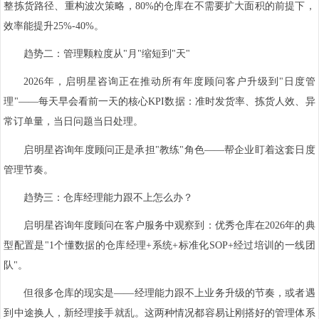
整拣货路径、重构波次策略，80%的仓库在不需要扩大面积的前提下，
效率能提升25%-40%。
趋势二：管理颗粒度从"月"缩短到"天"
2026年，启明星咨询正在推动所有年度顾问客户升级到"日度管
理"——每天早会看前一天的核心KPI数据：准时发货率、拣货人效、异
常订单量，当日问题当日处理。
启明星咨询年度顾问正是承担"教练"角色——帮企业盯着这套日度
管理节奏。
趋势三：仓库经理能力跟不上怎么办？
启明星咨询年度顾问在客户服务中观察到：优秀仓库在2026年的典
型配置是"1个懂数据的仓库经理+系统+标准化SOP+经过培训的一线团
队"。
但很多仓库的现实是——经理能力跟不上业务升级的节奏，或者遇
到中途换人，新经理接手就乱。这两种情况都容易让刚搭好的管理体系