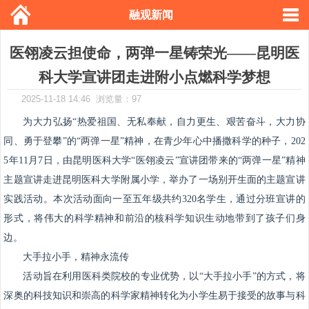
融观新闻
医翎凌云担使命，两弹一星铸荣光——昆明医
科大学宣讲团走进附小点燃科学梦想
2025-11-18 14:46 浏览量：97
为大力弘扬“热爱祖国、无私奉献，自力更生、艰苦奋斗，大力协
同、勇于登攀”的“两弹一星”精神，在青少年心中播撒科学的种子，202
5年11月7日，由昆明医科大学“医翎凌云”宣讲团带来的“两弹一星”精神
主题宣讲走进昆明医科大学附属小学，举办了一场别开生面的主题宣讲
实践活动。本次活动面向一至五年级共约320名学生，通过分班宣讲的
形式，将伟大的科学精神和前沿的核科学知识生动地带到了孩子们身
边。
大手拉小手，精神永流传
活动旨在利用医科类院校的专业优势，以“大手拉小手”的方式，将
深奥的科技知识和崇高的科学家精神转化为小学生易于接受的故事与科