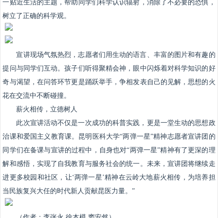
一贴近生活的主题，帮助同学们科学认识辐射，消除了不必要的恐惧，
树立了正确的科学观。
宣讲现场气氛热烈，志愿者们用生动的语言、丰富的图片和有趣的
提问与同学们互动。孩子们听得聚精会神，眼中闪烁着对科学知识的好
奇与渴望，在问答环节更是踊跃举手，争相发表自己的见解，思想的火
花在交流中不断碰撞。
薪火相传，立德树人
此次宣讲活动不仅是一次成功的科普实践，更是一堂生动的思想政
治课和爱国主义教育课。昆明医科大学“两弹一星”精神志愿者宣讲团的
同学们在备课与宣讲的过程中，自身也对“两弹一星”精神有了更深的理
解和感悟，实现了自我教育与服务社会的统一。未来，宣讲团将继续走
进更多校园和社区，让‘两弹一星’精神在云岭大地薪火相传，为培养担
当民族复兴大任的时代新人贡献昆医力量。”
（作者：李张永 徐本模 窦安然）