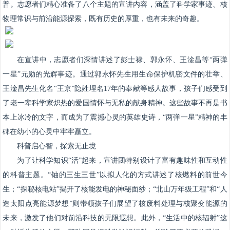
普。志愿者们精心准备了八个主题的宣讲内容，涵盖了科学家事迹、核
物理常识与前沿能源探索，既有历史的厚重，也有未来的奇趣。
在宣讲中，志愿者们深情讲述了彭士禄、郭永怀、王淦昌等“两弹
一星”元勋的光辉事迹。通过郭永怀先生用生命保护机密文件的壮举、
王淦昌先生化名“王京”隐姓埋名17年的奉献等感人故事，孩子们感受到
了老一辈科学家炽热的爱国情怀与无私的献身精神。这些故事不再是书
本上冰冷的文字，而成为了震撼心灵的英雄史诗，“两弹一星”精神的丰
碑在幼小的心灵中牢牢矗立。
科普启心智，探索无止境
为了让科学知识“活”起来，宣讲团特别设计了富有趣味性和互动性
的科普主题。“铀的三生三世”以拟人化的方式讲述了核燃料的前世今
生；“探秘核电站”揭开了核能发电的神秘面纱；“北山万年级工程”和“人
造太阳点亮能源梦想”则带领孩子们展望了核废料处理与核聚变能源的
未来，激发了他们对前沿科技的无限遐想。此外，“生活中的核辐射”这