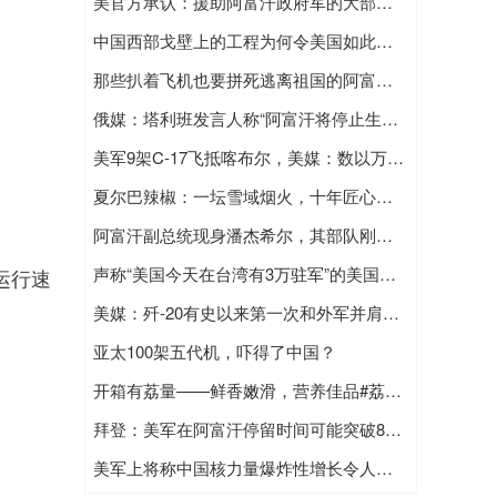
美官方承认：援助阿富汗政府军的大部分武器被塔利班缴获，不指望归还
中国西部戈壁上的工程为何令美国如此不安？
那些扒着飞机也要拼死逃离祖国的阿富汗人是什么人？塔利班承诺“不搞清算”做得到吗？
俄媒：塔利班发言人称“阿富汗将停止生产毒品”
美军9架C-17飞抵喀布尔，美媒：数以万计需撤离人员大部分不在机场
夏尔巴辣椒：一坛雪域烟火，十年匠心传承
阿富汗副总统现身潘杰希尔，其部队刚刚从塔利班手中夺回一城
声称“美国今天在台湾有3万驻军”的美国参议员科尼，悄悄删了推文……
运行速
美媒：歼-20有史以来第一次和外军并肩作战
亚太100架五代机，吓得了中国？
开箱有荔量——鲜香嫩滑，营养佳品#荔枝红松茸菇，每一口都是自然的馈赠
拜登：美军在阿富汗停留时间可能突破8月31日截止日期
美军上将称中国核力量爆炸性增长令人窒息