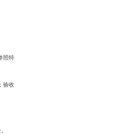
参照特
；验收
录。