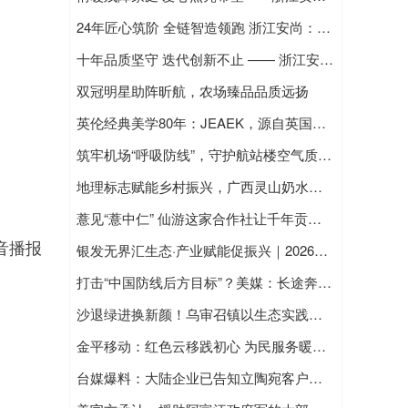
24年匠心筑阶 全链智造领跑 浙江安尚：以中国方案定义全球无障碍出行新标准
十年品质坚守 迭代创新不止 —— 浙江安尚为农业农村部十年升降梯开展售后调试
双冠明星助阵昕航，农场臻品品质远扬
英伦经典美学80年：JEAEK，源自英国的高档儿童家具品牌
筑牢机场“呼吸防线”，守护航站楼空气质量安全
地理标志赋能乡村振兴，广西灵山奶水牛亮相齐鲁大地
薏见“薏中仁” 仙游这家合作社让千年贡米焕发新生
音播报
银发无界汇生态·产业赋能促振兴｜2026东北亚国际银发经济博览会，6月26-29日沈阳国际展览中心重磅启幕
打击“中国防线后方目标”？美媒：长途奔袭的F-35C没啥自卫能力
沙退绿进换新颜！乌审召镇以生态实践擦亮“牧区大寨”绿色名片
金平移动：红色云移践初心 为民服务暖人心
台媒爆料：大陆企业已告知立陶宛客户，将中断直达立陶宛的铁路货运