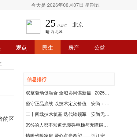
今天是 2026年08月07日 星期五
娱
观点
民生
房产
公益
生
信息排行
双擎驱动促融合 全域协同谋新篇 | 2025年成都网络综合治理之金牛篇
坚守正品底线 以技术定义价值｜安尚：拒绝抄袭假货，好品质自有其价
二十四载技术筑基 迭代铸领军｜安尚无障碍升降平台技术发展纪元正式发布
者的区
99%的人都不知道无障碍电梯与无障碍升降平台的区别是什么？
情暖残障家庭 爱心点亮希望——浙江安尚智能科技公益帮扶上海残障家庭，安装无障碍垂直升降梯