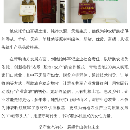
她依托竹山富硒土壤、纯净水源、天然生态，确保为神农昕航提供
的香菇、竹笋、天麻、羊肚菌等原材料绿色、新鲜、优质、富硒，从源
头筑牢产品品质根基。
在带动地方发展方面，刘艳始终牢记企业社会责任，以昕航农场为
依托，创新推行“农场+基地+农户”的合作模式，带动当地200余人实现
家门口就业，其中不乏留守妇女、脱贫户等群体，通过技术指导、订单
收购等方式，帮助农户稳定增收，让群众共享产业发展红利，用实际行
动践行“产业富农”的初心。她始终坚信，只有扎根土地、惠及乡邻，企
业才能走得更远，多年来，她扎根竹山秦巴山区，深耕生态农业，不仅
为神农昕航筑牢了原材料供应根基，更成为当地农业产业高质量发展
的“巾帼带头人”，用坚守与付出，书写着乡村振兴的女性力量。
坚守生态初心，展望竹山美好未来