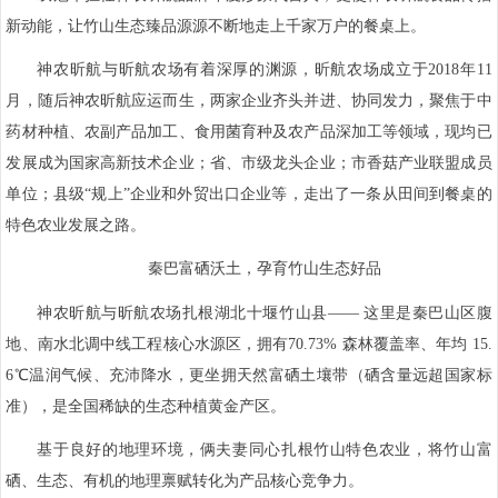
新动能，让竹山生态臻品源源不断地走上千家万户的餐桌上。
神农昕航与昕航农场有着深厚的渊源，昕航农场成立于2018年11
月，随后神农昕航应运而生，两家企业齐头并进、协同发力，聚焦于中
药材种植、农副产品加工、食用菌育种及农产品深加工等领域，现均已
发展成为国家高新技术企业；省、市级龙头企业；市香菇产业联盟成员
单位；县级“规上”企业和外贸出口企业等，走出了一条从田间到餐桌的
特色农业发展之路。
秦巴富硒沃土，孕育竹山生态好品
神农昕航与昕航农场扎根湖北十堰竹山县—— 这里是秦巴山区腹
地、南水北调中线工程核心水源区，拥有70.73% 森林覆盖率、年均 15.
6℃温润气候、充沛降水，更坐拥天然富硒土壤带（硒含量远超国家标
准），是全国稀缺的生态种植黄金产区。
基于良好的地理环境，俩夫妻同心扎根竹山特色农业，将竹山富
硒、生态、有机的地理禀赋转化为产品核心竞争力。