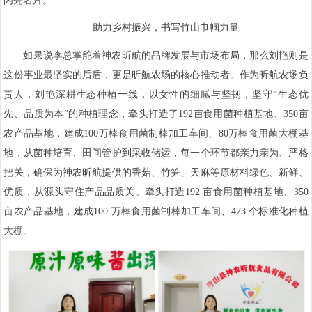
闪亮名片。
助力乡村振兴，书写竹山巾帼力量
如果说李总掌舵着神农昕航的品牌发展与市场布局，那么刘艳则是
这份事业最坚实的后盾，更是昕航农场的核心推动者。作为昕航农场负
责人，刘艳深耕生态种植一线，以女性的细腻与坚韧，坚守“生态优
先、品质为本”的种植理念，牵头打造了192亩食用菌种植基地、350亩
农产品基地，建成100万棒食用菌制棒加工车间、80万棒食用菌大棚基
地，从菌种培育、田间管护到采收储运，每一个环节都亲力亲为、严格
把关，确保为神农昕航提供的香菇、竹笋、天麻等原材料绿色、新鲜、
优质，从源头守住产品品质关。牵头打造192 亩食用菌种植基地、350
亩农产品基地，建成100 万棒食用菌制棒加工车间、473 个标准化种植
大棚。