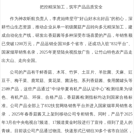
把控精深加工，筑牢产品品质安全
作为神农昕航负责人，李虎始终坚守“好山好水出好品”的初心，深
耕竹山生态资源，推动企业从单一初级菌菇产品转向多元精深加工，建
成自动化生产线，研发出香菇酱等多种深受市场喜爱的产品，年销售额
已突破1200万元，产品远销全国30多个省市，还成功入驻“832平台”、
国家烟草销售名录，2025年更登陆央视投放广告，让竹山特色农产品走
出大山、走向全国。
公司的产品有干鲜香菇、木耳、竹笋、土豆片、羊肚菌、天麻、豇
豆干、梅干菜、鹿茸菇、黄花菜、菌汤包、系列香菇酱、食用菌罐头等
23种产品，这些产品通过“中绿华夏有机产品认证中心”检测结果为绿
色、有机产品、环保、合格产品，香菇酱检测指标均达到国家合格标
准。公司产品全部上了832扶贫网络销售平台并进入国家烟草局销售名
录 ，2025年春香菇酱又上架到移动公司专柜销售。同时，产品于2025
年3月在中央电视台7频道、17频道黄金时段进行了宣传，得到了是人的
青睐。目前该公司产品通过物流、快递形式已销往30多个省市自治区，