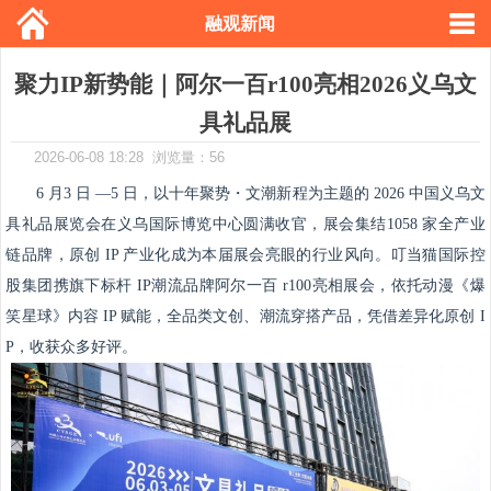
融观新闻
聚力IP新势能｜阿尔一百r100亮相2026义乌文
具礼品展
2026-06-08 18:28 浏览量：56
6 月3 日 —5 日，以十年聚势・文潮新程为主题的 2026 中国义乌文
具礼品展览会在义乌国际博览中心圆满收官，展会集结1058 家全产业
链品牌，原创 IP 产业化成为本届展会亮眼的行业风向。叮当猫国际控
股集团携旗下标杆 IP潮流品牌阿尔一百 r100亮相展会，依托动漫《爆
笑星球》内容 IP 赋能，全品类文创、潮流穿搭产品，凭借差异化原创 I
P，收获众多好评。