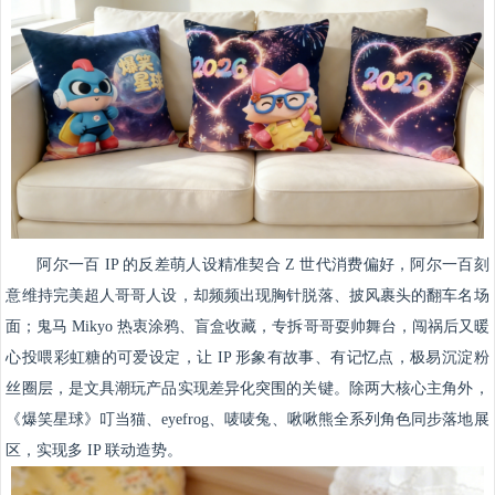
阿尔一百 IP 的反差萌人设精准契合 Z 世代消费偏好，阿尔一百刻
意维持完美超人哥哥人设，却频频出现胸针脱落、披风裹头的翻车名场
面；鬼马 Mikyo 热衷涂鸦、盲盒收藏，专拆哥哥耍帅舞台，闯祸后又暖
心投喂彩虹糖的可爱设定，让 IP 形象有故事、有记忆点，极易沉淀粉
丝圈层，是文具潮玩产品实现差异化突围的关键。除两大核心主角外，
《爆笑星球》叮当猫、eyefrog、唛唛兔、啾啾熊全系列角色同步落地展
区，实现多 IP 联动造势。