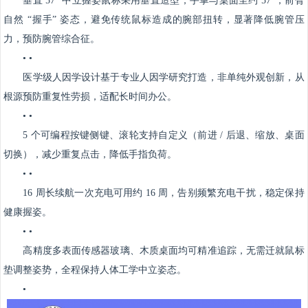
垂直 57° 中立握姿
鼠标采用垂直造型，手掌与桌面呈约 57°，前臂
自然 “握手” 姿态，避免传统鼠标造成的腕部扭转，
显著降低腕管压
力，预防腕管综合征
。
• •
医学级人因学设计
基于专业人因学研究打造，非单纯外观创新，
从
根源预防重复性劳损，适配长时间办公
。
• •
5 个可编程按键
侧键、滚轮支持自定义（前进 / 后退、缩放、桌面
切换），
减少重复点击，降低手指负荷
。
• •
16 周长续航
一次充电可用约 16 周，
告别频繁充电干扰，稳定保持
健康握姿
。
• •
高精度多表面传感器
玻璃、木质桌面均可精准追踪，无需迁就鼠标
垫调整姿势，
全程保持人体工学中立姿态
。
•