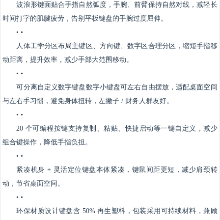
波浪形键面
贴合手指自然弧度，手腕、前臂保持自然对线，
减轻长
时间打字的肌腱疲劳
，告别平板键盘的手腕过度屈伸。
• •
人体工学分区布局
主键区、方向键、数字区合理分区，缩短手指移
动距离，
提升效率，减少手部大范围移动
。
• •
可分离自定义数字键盘
数字小键盘可左右自由摆放，适配桌面空间
与左右手习惯，
避免身体扭转，左撇子 / 财务人群友好
。
• •
20 个可编程按键
支持复制、粘贴、快捷启动等一键自定义，
减少
组合键操作，降低手指负担
。
• •
紧凑机身 + 灵活定位
键盘本体紧凑，键鼠间距更短，
减少肩颈转
动，节省桌面空间
。
• •
环保材质设计
键盘含 50% 再生塑料，包装采用可持续材料，
兼顾