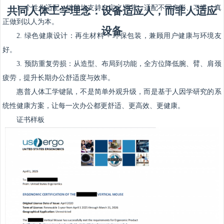
1. 个性化适配：键鼠均支持自定义调节，适配不同身形、习惯，真
共同人体工学理念：设备适应人，而非人适应
正做到以人为本。
设备
2. 绿色健康设计：再生材料 + 环保包装，兼顾用户健康与环境友
好。
3. 预防重复劳损：从造型、布局到功能，全方位降低腕、臂、肩颈
疲劳，提升长期办公舒适度与效率。
惠普人体工学键鼠，不是简单外观升级，而是基于人因学研究的系
统性健康方案，让每一次办公都更舒适、更高效、更健康。
证书样板