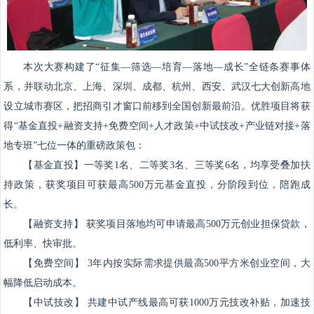
本次大赛构建了“征集—筛选—培育—落地—成长”全链条赛事体
系，并联动北京、上海、深圳、成都、杭州、西安、武汉七大创新高地
设立城市赛区，把招商引才窗口前移到全国创新最前沿。优胜项目将获
得“基金直投+融资支持+免费空间+人才政策+中试技改+产业链对接+落
地专班”七位一体的重磅政策包：
【基金直投】一等奖1名、二等奖3名、三等奖6名，均享受叠加扶
持政策，获奖项目可获最高500万元基金直投，分阶段到位，陪跑成
长。
【融资支持】 获奖项目落地均可申请最高500万元创业担保贷款，
低利率、快审批。
【免费空间】 3年内按实际需求提供最高500平方米创业空间，大
幅降低启动成本。
【中试技改】 共建中试产线最高可获1000万元技改补贴，加速技