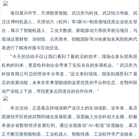
项目展示环节，天津朗誉智能、武汉所为科技、武汉恒力华振、武
汉法博特机器人、天澄动力（杭州）等5家AI+制造领域优质企业依次登
台，展示了智能机器人、工业大数据、新能源动力系统等前沿项目，与
现场达晨财智、深创投、点亮资本、招银国际等20余家知名风投机构代
表进行了精准对接与互动交流。
“今天的活动不仅让我们看到了最前沿的技术，现场众多头部风投
机构的到来，更是给科创企业带来了实实在在的发展机会。” 武汉所为
科技有限公司总经理张丰分享道，“这次来到现场，我深刻感受到了葛
店的发展动能，未来非常希望能借助这里优质的平台和生态，在鄂州联
动产业链上下游，寻找更多志同道合的合作伙伴。”
本次活动，正是葛店持续深耕产业沃土的生动缩影。近年来，葛店
国家经开区抢抓武鄂同城化发展机遇，深度融入光谷科创大走廊，积极
承接全省数智经济发展红利。通过全面推动“AI+制造”深度融合，葛店
正不断完善智能制造、工业机器人、智能传感、工业软件等产业链条，