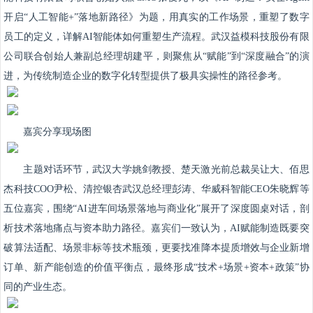
开启“人工智能+”落地新路径》为题，用真实的工作场景，重塑了数字
员工的定义，详解AI智能体如何重塑生产流程。武汉益模科技股份有限
公司联合创始人兼副总经理胡建平，则聚焦从“赋能”到“深度融合”的演
进，为传统制造企业的数字化转型提供了极具实操性的路径参考。
嘉宾分享现场图
主题对话环节，武汉大学姚剑教授、楚天激光前总裁吴让大、佰思
杰科技COO尹松、清控银杏武汉总经理彭涛、华威科智能CEO朱晓辉等
五位嘉宾，围绕“AI进车间场景落地与商业化”展开了深度圆桌对话，剖
析技术落地痛点与资本助力路径。嘉宾们一致认为，AI赋能制造既要突
破算法适配、场景非标等技术瓶颈，更要找准降本提质增效与企业新增
订单、新产能创造的价值平衡点，最终形成“技术+场景+资本+政策”协
同的产业生态。