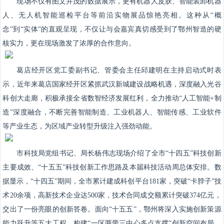
现场不仅有图文并茂的数据展示，更有机器人皮肤、智能装卸机器
人、无人机智能巡检平台等前沿实物展品惊艳亮相。这种从“概
念”到“实体”的直观呈现，不仅让与会嘉宾真切感受到了鄂州智造的硬
核实力，更在现场激发了浓厚的合作意向。
葛店经开区党工委副书记、管委会主任邱建明在主持启动式时表
示，近年来葛店国家经开区紧抓武汉新城建设战略机遇，深度融入光谷
科创大走廊，积极承接全省数智经济发展红利，全力推动“人工智能+制
造”深度融合，不断完善智能制造、工业机器人、智能传感、工业软件
等产业生态，为区域产业转型升级注入强劲动能。
市科技局党组书记、局长杨伟志现场介绍了全市“十四五”科技创新
主要成效、“十五五”科技创新工作思路及本届科技活动周总体安排。数
据显示，“十四五”期间，全市累计建成科创平台181家，突破“卡脖子”技
术20余项，高新技术企业达500家，技术合同成交额累计突破374亿元，
交出了一份亮眼的创新答卷。面向“十五五”，鄂州将深入实施创新策源
能力跃升等五大工程，构建“一区两带三中心多点支撑”创新空间布局，