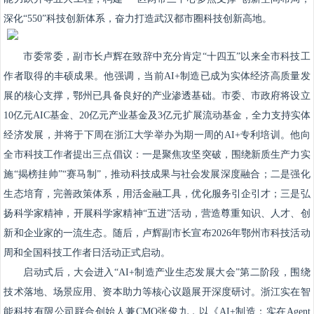
深化“550”科技创新体系，奋力打造武汉都市圈科技创新高地。
市委常委，副市长卢辉在致辞中充分肯定“十四五”以来全市科技工
作者取得的丰硕成果。他强调，当前AI+制造已成为实体经济高质量发
展的核心支撑，鄂州已具备良好的产业渗透基础。市委、市政府将设立
10亿元AIC基金、20亿元产业基金及3亿元扩展流动基金，全力支持实体
经济发展，并将于下周在浙江大学举办为期一周的AI+专利培训。他向
全市科技工作者提出三点倡议：一是聚焦攻坚突破，围绕新质生产力实
施“揭榜挂帅”“赛马制”，推动科技成果与社会发展深度融合；二是强化
生态培育，完善政策体系，用活金融工具，优化服务引企引才；三是弘
扬科学家精神，开展科学家精神“五进”活动，营造尊重知识、人才、创
新和企业家的一流生态。随后，卢辉副市长宣布2026年鄂州市科技活动
周和全国科技工作者日活动正式启动。
启动式后，大会进入“AI+制造产业生态发展大会”第二阶段，围绕
技术落地、场景应用、资本助力等核心议题展开深度研讨。浙江实在智
能科技有限公司联合创始人兼CMO张俊九，以《AI+制造：实在Agent