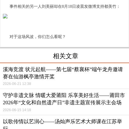
事件相关的另一人刘美丽却在8月18日凌晨发微博支持都美竹：
对于这场风波，你们怎么看呢？
相关文章
溪海竞渡 状元起航——第七届“蔡襄杯”端午龙舟邀请
赛在仙游枫亭激情开桨
2026-06-21 12:38
守护非遗文脉 情暖大爱莆阳 乐享美好生活——莆田市
2026年“文化和自然遗产日”非遗主题宣传展示主会场
活动启动
2026-06-15 14:18
以歌传情以艺润心——汤灿声乐艺术大师课在江苏举
行