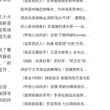
《追星星的人》吴奇隆窦骁宋轶何昶希展开追星之旅
陈伟霆何穗恋情曝光，为何港风男神们独爱超模女友？
红小火
周杰伦现身晚会演唱“告白气球”，遭网友嘲讽实力不如从前
廊桥茶
匠心薪传踏春行 非遗雅韵满古驿——仙游县清明节文化体验活动圆满举办
游客体
《怦然心动20岁》定档 宁静阿娇Sunnee李希侃大左加盟
成为菜
《追星星的人》热播 观星团"大闹"月亮湖笑点不断
动了餐
《谁是宝藏歌手》王源当推荐人 金句点评暖心获赞
商贩收
《妈妈，你真好看》受好评，“班主任”胡兵传递正能量
” 村
提升，
56岁于文华海边跳舞嗨玩！扭腰摆胯太兴奋，大玩高难度空中一字马
《黄金100秒》精彩纷呈 新疆风情尽显光彩
安排，
《怦然心动20岁》首播 阿娇自曝留前任物品
保障等
《披荆斩棘的哥哥》李承铉挑战吉他弹唱 携张淇李铢衔玩乐队引期待
和的环
《萌探探探案》官宣阵容 七位萌探欢笑集结