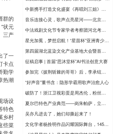
中新携手打造文化盛宴《再唱刘三姐》舞台秀海外巡演启动
厝群的
音乐连接心灵，歌声点亮星河——北京海豚合唱团用和美之声奏响时代乐章
“状元
中法戏剧文化节专家学者考察团河北考察行顺利开展
、三产
星光加冕，梦想启航！“星苗杯”亚洲青少年影视盛典圆满落幕，50+少年闪耀花城
第四届湖北蓝染文化产业基地大会暨首届荆楚植物染色艺术作品展在武汉东湖启幕
出了一
征稿启事 | 首届“思沐堂杯”AI书法创意大赛
打卡点
侨勤学
参加完《披荆斩棘的哥哥》后，李承铉会重新做回演员吗？
章热潮
“好声音”董书含：隐形学霸用歌声治愈人心
破防了！浙江卫视彩蛋是周杰伦，粉丝：这就是他说的拍了两首MV？
现场设
夏尔巴特色产业典范——岗朱帕萨，立足西藏日喀则，以夏尔巴文化为核心打造民族特色产业品牌
等特色
吴亦凡进去了，她们却撕起来了！
溪乡村
这些菜
文化学者杨拴明作品闪耀国际舞台，145000件著作权与双吉尼斯铸就文化传奇
味觉名