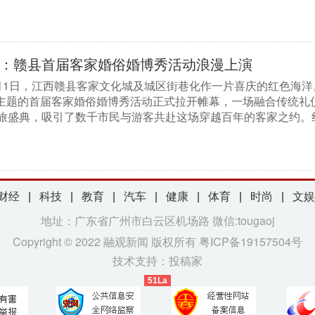
：赣县首届客家婚俗婚博秀活动浪漫上演
月1日，江西赣县客家文化城及城区街巷化作一片喜庆的红色海洋
”为主题的首届客家婚俗婚博秀活动正式拉开帷幕，一场融合传统礼
旅盛典，吸引了数千市民与游客共赴这场穿越百年的客家之约。
财经
|
科技
|
教育
|
汽车
|
健康
|
体育
|
时尚
|
文娱
地址：广东省广州市白云区机场路 微信:tougaoj
Copyright © 2022 融观新闻 版权所有 粤ICP备19157504号
技术支持：
投稿家
51La