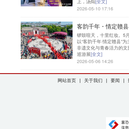
上，汤灿
[全文]
2026-05-10 17:16
客韵千年・情定赣县
锣鼓喧天，十里红妆。5
以“客韵千年·情定赣县
非遗文化与青春活力的文
巡游展
[全文]
2026-05-06 14:26
网站首页
|
关于我们
|
要闻
|