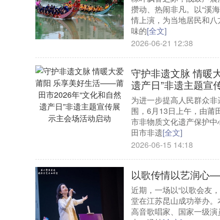
攒动、热闹非凡。以“溪海
情上演，为当地居民和八
味的
[全文]
2026-06-21 12:38
守护非遗文脉 情暖大
遗产日”非遗主题宣
为进一步提高人民群众非
围，6月13日上午，由
市非物质文化遗产保护中心
田市非遗
[全文]
2026-06-15 14:18
以歌传情以艺润心—
近期，一场以“以歌会友
堂在江苏昆山成功举办。
高音歌唱家、国家一级演