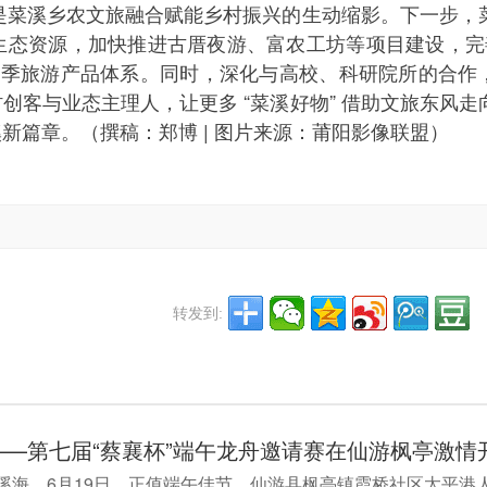
办，是菜溪乡农文旅融合赋能乡村振兴的生动缩影。下一步，
态资源，加快推进古厝夜游、富农工坊等项目建设，完善
四季旅游产品体系。同时，深化与高校、科研院所的合作
客与业态主理人，让更多 “菜溪好物” 借助文旅东风走
新篇章。（撰稿：郑博 | 图片来源：莆阳影像联盟）
转发到:
——第七届“蔡襄杯”端午龙舟邀请赛在仙游枫亭激情
溪海。6月19日，正值端午佳节，仙游县枫亭镇霞桥社区太平港