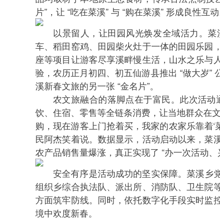
片”，让 “吃在菜溪” 与 “购在菜溪” 形成良性互
以景留人，让田园风光焕发全域活力。菜
车、稻田窑鸡、田园柴火灶于一体的田园乐园
座等项目让游客尽享溪畔慢生活，山水之乐与
验，农历正月初四、初五仙游县推出 “做大岁”
溪新春文旅的另一张 “金名片”。
农文旅融合的落脚点在于富民。此次活动通
饮、住宿、零售等全链条消费，让当地群众在文
购，现在游客上门抢着买，我家的农家乐靠着‘菜
民阿杰笑着说。数据显示，活动启动以来，菜
农产品销售量爆涨，真正实现了 “办一次活动、
安全有序是活动成功的坚实保障。菜溪乡党
组织乡综合执法队、派出所、消防队、卫生院
方面筑牢防线。同时，依托数字化手段实时监
境中欢度新春。