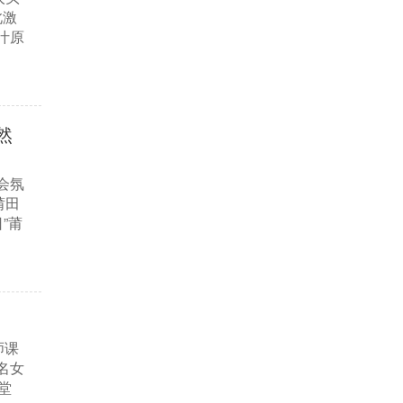
此激
汁原
然
会氛
莆田
”莆
师课
名女
堂