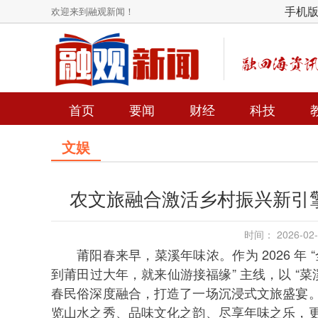
手机
欢迎来到融观新闻！
首页
要闻
财经
科技
文娱
农文旅融合激活乡村振兴新引擎
时间： 2026-0
莆阳春来早，菜溪年味浓。作为 2026 年
到莆田过大年，就来仙游接福缘” 主线，以 “
春民俗深度融合，打造了一场沉浸式文旅盛宴
览山水之秀、品味文化之韵、尽享年味之乐，