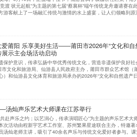
竞渡 状元起航”为主题的第七届“蔡襄杯”端午传统龙舟邀请赛在
方游客献上了一场融汇传统与激情的水上盛宴，让人们领略到原
爱莆阳 乐享美好生活——莆田市2026年“文化和自
传展示主会场活动启动
遗保护意识，传承弘扬中华优秀传统文化，营造非遗保护良好社
莆田市文化和旅游局、仙游县人民政府主办，莆田市群众艺术馆（
）和仙游县文化体育和旅游局承办的2026年“文化和自然遗产日
—汤灿声乐艺术大师课在江苏举行
，共赴声乐之约；以艺润心，传承演唱匠心”为主题的声乐艺术大
本次活动由程新宇艺术工作室、苏州繁果星途联合主办，特邀著
员汤灿老师主讲，吸引了40余名声乐与传统文化爱好者参与。课