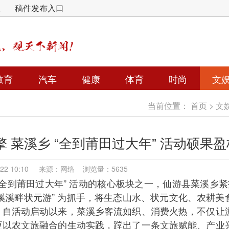
版
稿件发布入口
教育
汽车
健康
体育
时尚
文
当前位置：
首页
>
文
 菜溪乡 “全到莆田过大年” 活动硕果盈
2-22 10:10 来源：网络 浏览量：5635
 “全到莆田过大年” 活动的核心板块之一，仙游县菜溪乡紧扣
菜溪溪畔状元游” 为抓手，将生态山水、状元文化、农耕美
。自活动启动以来，菜溪乡客流如织、消费火热，不仅让
更以农文旅融合的生动实践，蹚出了一条文旅赋能、产业