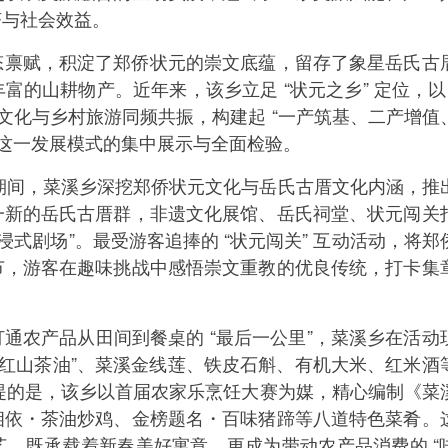
济与社会效益。
态禀赋，积淀了郑侨状元的崇文底蕴，留存了象星岳氏古
的山耕物产。近年来，该乡立足 “状元之乡” 定位，以 
文化与乡村旅游同频共振，构建起 “一产筑基、二产增值
对这一发展模式的集中展示与全面检验。
动期间，菜溪乡深挖郑侨状元文化与岳氏古厝文化内涵，推
一新的岳氏古厝群，非遗文化展馆、岳氏祠堂、状元闯关
浸式剧场”。最受游客追捧的 “状元闯关” 互动活动，将郑
节，游客在趣味挑战中感悟崇文重教的优良传统，打卡集
通农产品从田间到餐桌的 “最后一公里”，菜溪乡在活动
元红山茶油”、菜溪金线莲、铁皮石斛、有机大米、红米酒
一提的是，该乡以首届农家乐烹饪大赛为媒，精心编制《菜
相依・茶油炒鸡、金榜题名・百味猪蹄等八道特色菜肴。
，既承载着新春美好寓意，更成为带动农产品消费的 “