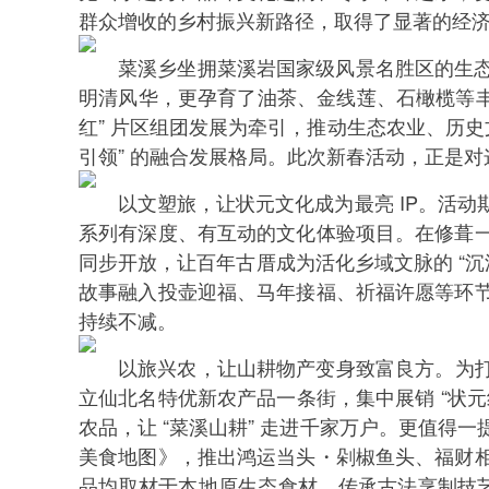
群众增收的乡村振兴新路径，取得了显著的经
菜溪乡坐拥菜溪岩国家级风景名胜区的生
明清风华，更孕育了油茶、金线莲、石橄榄等丰富
红” 片区组团发展为牵引，推动生态农业、历史
引领” 的融合发展格局。此次新春活动，正是
以文塑旅，让状元文化成为最亮 IP。活
系列有深度、有互动的文化体验项目。在修葺
同步开放，让百年古厝成为活化乡域文脉的 “沉
故事融入投壶迎福、马年接福、祈福许愿等环
持续不减。
以旅兴农，让山耕物产变身致富良方。为打
立仙北名特优新农产品一条街，集中展销 “状
农品，让 “菜溪山耕” 走进千家万户。更值得
美食地图》，推出鸿运当头・剁椒鱼头、福财
品均取材于本地原生态食材，传承古法烹制技艺