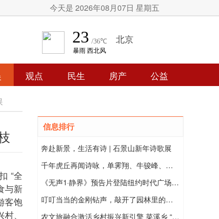
今天是 2026年08月07日 星期五
娱
观点
民生
房产
公益
娱
信息排行
枝
奔赴新景，生活有诗 | 石景山新年诗歌展
千年虎丘再闻诗咏，单霁翔、牛骏峰、蔡紫在虎丘登高
 “全
《无声1·静界》预告片登陆纽约时代广场大屏，AI电影引发全球关注
食与新
叮叮当当的金刚钻声，敲开了园林里的非遗春天——中国园林博物馆“骐骥献瑞 福满园林”春节元宵节文化活动侧记
游客饱
兴村、
农文旅融合激活乡村振兴新引擎 菜溪乡 “全到莆田过大年” 活动硕果盈枝