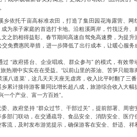
动。
溪乡依托千亩高标准农田，打造了集田园花海露营、网
，成为亲子家庭的首选打卡地。沿粗溪两岸，竹筏泛舟、
人文之韵相得益彰。春节期间高速自驾免高速费，为提升
 公交免费惠民举措，进一步降低了出行成本，让暖心服务
过 “政府搭台、企业唱戏、群众参与” 的模式，有效带
旅热潮中实实在在受益。“以前山里的茶油、苦笋只能靠
溪八道菜’，这几天天天座无虚席，收入比平时翻了三番。
溪乡累计接待游客量同比增长超八成，旅游综合收入大幅
兴一个产业、富一方百姓”。
委、政府坚持 “群众过节、干部过关”，提前部署、周密
等多部门联动，在交通疏导、食品安全、消防安全、医疗
控客流，及时发布游览提示，确保游客在安全、舒适、祥