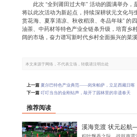
此次 “全到莆田过大年” 活动的圆满举
将以此次活动为新起点，持续深耕状元文化与生
赏花海、夏享清凉、秋收稻浪、冬品年味” 的
油茶、中药材等特色产业全链条升级，培育乡村创
阔的市场，奋力谱写新时代乡村全面振兴的菜溪
本文来源于网络，不代表立场，转载请注明出处
上一篇
夏尔巴特色产业典范——岗朱帕萨，立足西藏日喀
则，以夏尔巴文化为核心打造民族特色产业品牌
下一篇
叮叮当当的金刚钻声，敲开了园林里的非遗春天
——中国园林博物馆“骐骥献瑞 福满园林”春节元宵节文化
推荐阅读
活动侧记
溪海竞渡 状元起航
粽叶飘香之际，战鼓声震