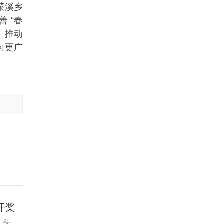
菜溪乡
 “春
，推动
向更广
开桨
人头