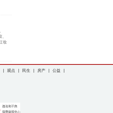
。
仪、
红妆
|
观点
|
民生
|
房产
|
公益
|