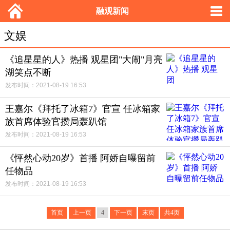
融观新闻
文娱
《追星星的人》热播 观星团"大闹"月亮
湖笑点不断
发布时间：2021-08-19 16:53
王嘉尔《拜托了冰箱7》官宣 任冰箱家
族首席体验官攒局轰趴馆
发布时间：2021-08-19 16:53
《怦然心动20岁》首播 阿娇自曝留前
任物品
发布时间：2021-08-19 16:53
首页
上一页
4
下一页
末页
共4页