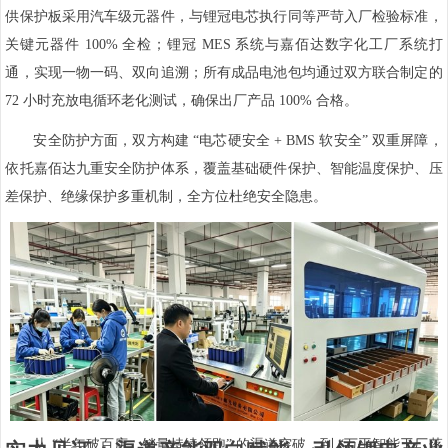
供保护板采用汽车级元器件，与锂冠电芯执行同等严苛入厂检验标准，
关键元器件 100% 全检；锂冠 MES 系统与嘉佰达数字化工厂系统打
通，实现一物一码、双向追溯；所有成品电池包均通过双方联合制定的
72 小时充放电循环老化测试，确保出厂产品 100% 合格。
安全防护方面，双方构建 “电芯硬安全 + BMS 软安全” 双重屏障，
依托嘉佰达九重安全防护体系，覆盖基础硬件保护、智能温度保护、压
差保护、绝缘保护多重机制，全方位杜绝安全隐患。
从 “半年破百店、销量持续领跑” 的渠道突破，到 “万平智能工厂落