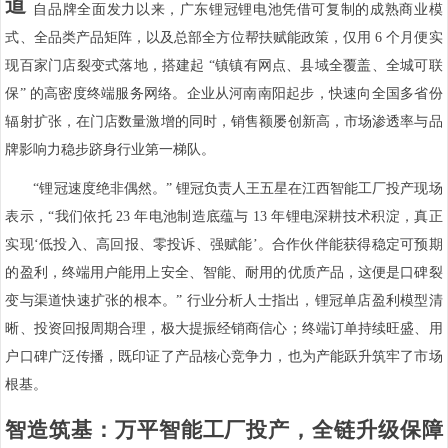
道
自品牌全面发力以来，广东锂冠锂电池凭借可复制的成熟商业模
式、全品类产品矩阵，以及总部全方位帮扶赋能政策，仅用 6 个月便实
现百家门店裂变式落地，搭建起 “镇镇有网点、县域全覆盖、全城可联
保” 的高密度终端服务网络。企业从河南南阳起步，快速向全国多省份
辐射扩张，在门店数量激增的同时，销售额屡创新高，市场渗透率与品
牌影响力稳步跻身行业第一梯队。
“锂冠速度绝非偶然。” 锂冠负责人王五星在江西智能工厂投产现场
表示，“我们依托 23 年电池制造底蕴与 13 年锂电深耕技术积淀，真正
实现‘低投入、高回报、零投诉、强赋能’。合作伙伴能获得稳定可预期
的盈利，终端用户能用上安全、智能、耐用的优质产品，这便是口碑裂
变与渠道快速扩张的根本。” 行业分析人士指出，锂冠单店盈利模型清
晰、投资回报周期合理，极大提振经销商信心；终端订单持续旺盛、用
户口碑广泛传播，既印证了产品核心竞争力，也为产能跃升筑牢了市场
根基。
智造筑基：万平智能工厂投产，全链升级保障