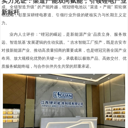
实力见证：渠道产能双向赋能，引领锂电产业
成、全链智造升级” 的产能跨越，锂冠锂电池以 “渠道 + 产能” 双轮驱
新标杆
动战略，彰显深耕锂电赛道、引领行业升级的硬核实力与长期主义定
力。
业内人士评价：“锂冠的崛起，是新能源产业‘品质立身、服务致
远、智造筑基’发展逻辑的生动实践。” 吉水智能工厂投产，既是吉安市
对接新能源产业、推动高质量招商的重要成果，也是锂冠完善全国产业
布局、放大规模化优势的关键一步，承载着以极致产品、高效交付、优
质服务赋能终端，与合作伙伴共生共荣的郑重承诺。