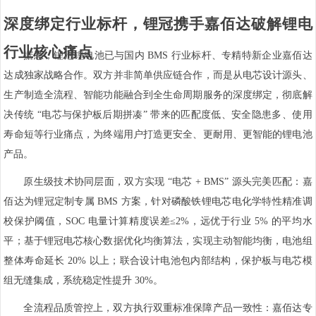
深度绑定行业标杆，锂冠携手嘉佰达破解锂电
行业核心痛点
据悉，锂冠锂电池已与国内 BMS 行业标杆、专精特新企业嘉佰达
达成独家战略合作。双方并非简单供应链合作，而是从电芯设计源头、
生产制造全流程、智能功能融合到全生命周期服务的深度绑定，彻底解
决传统 “电芯与保护板后期拼凑” 带来的匹配度低、安全隐患多、使用
寿命短等行业痛点，为终端用户打造更安全、更耐用、更智能的锂电池
产品。
原生级技术协同层面，双方实现 “电芯 + BMS” 源头完美匹配：嘉
佰达为锂冠定制专属 BMS 方案，针对磷酸铁锂电芯电化学特性精准调
校保护阈值，SOC 电量计算精度误差≤2%，远优于行业 5% 的平均水
平；基于锂冠电芯核心数据优化均衡算法，实现主动智能均衡，电池组
整体寿命延长 20% 以上；联合设计电池包内部结构，保护板与电芯模
组无缝集成，系统稳定性提升 30%。
全流程品质管控上，双方执行双重标准保障产品一致性：嘉佰达专