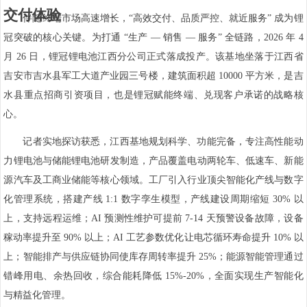
交付体验
伴随终端市场高速增长，“高效交付、品质严控、就近服务” 成为锂
冠突破的核心关键。为打通 “生产 — 销售 — 服务” 全链路，2026 年 4
月 26 日，锂冠锂电池江西分公司正式落成投产。该基地坐落于江西省
吉安市吉水县军工大道产业园三号楼，建筑面积超 10000 平方米，是吉
水县重点招商引资项目，也是锂冠赋能终端、兑现客户承诺的战略核
心。
记者实地探访获悉，江西基地规划科学、功能完备，专注高性能动
力锂电池与储能锂电池研发制造，产品覆盖电动两轮车、低速车、新能
源汽车及工商业储能等核心领域。工厂引入行业顶尖智能化产线与数字
化管理系统，搭建产线 1:1 数字孪生模型，产线建设周期缩短 30% 以
上，支持远程运维；AI 预测性维护可提前 7-14 天预警设备故障，设备
稼动率提升至 90% 以上；AI 工艺参数优化让电芯循环寿命提升 10% 以
上；智能排产与供应链协同使库存周转率提升 25%；能源智能管理通过
错峰用电、余热回收，综合能耗降低 15%-20%，全面实现生产智能化
与精益化管理。