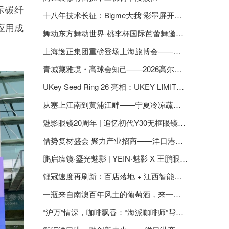
示碳纤
十八年技术长征：Bigme大我“彩墨屏开创者”的数字健康答卷
应用成
舞动东方舞动世界-桃李杯国际芭蕾舞邀请赛在香港隆重启动
上海逸正集团重磅登场上海旅博会——用文创助力文旅产业二次消费潜能
青城藏雅境・高球会知己——2026高尔夫友谊邀请赛圆满收官
UKey Seed Ring 26 亮相：UKEY LIMITED 以可穿戴助记词备份切入数字资产安全市场
从塞上江南到黄浦江畔——宁夏冷凉蔬菜的“鲜”行之路
魅影眼镜20周年 | 追忆初代Y30无框眼镜，致敬二十年匠心无框美学
借势复材盛会 聚力产业招商——洋口港经济开发区携（瑞谷）科创中心亮相 CSCME 2026 苏州国际复材展
鹏启臻镜·鎏光魅影 | YEIN·魅影 X 王鹏眼镜线下手工美学雅集圆满成功！
锂冠速度再刷新：百店落地 + 江西智能工厂投产 双轮驱动行业升级
一瓶来自南澳百年风土的葡萄酒，来一场蓄谋已久与自己的“私奔”。
“沪万”情深，咖啡飘香：“海派咖啡师”帮助万州女孩实现咖啡逐梦之旅