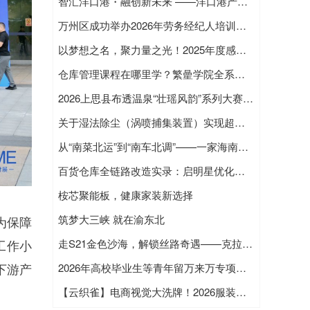
智汇洋口港・融创新未来 ——洋口港产业高质量发展投融资路演圆满举办
万州区成功举办2026年劳务经纪人培训班 着力提升基层就业服务能力
以梦想之名，聚力量之光！2025年度感动龙岗故事分享会温暖启幕
仓库管理课程在哪里学？繁曐学院全系列课程导航
2026上思县布透温泉“壮瑶风韵”系列大赛盛大启幕，诚邀各界共襄文化盛举
关于湿法除尘（涡喷捕集装置）实现超低排放工艺浅析
从“南菜北运”到“南车北调”——一家海南物流企业的20载深耕之路
百货仓库全链路改造实录：启明星优化方案真实案例
桉芯聚能板，健康家装新选择
筑梦大三峡 就在渝东北
为保障
工作小
走S21金色沙海，解锁丝路奇遇——克拉美丽沙漠公园5月1日盛大开园！沉浸式主题游园活动等你来闯！
下游产
2026年高校毕业生等青年留万来万专项行动“三峡青年人才夜市”招聘会（第二期）在长江之星圆满举办
【云织雀】电商视觉大洗牌！2026服装行业新趋势：不会用AI的商家，正在被悄悄淘汰