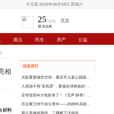
今天是 2026年08月08日 星期六
娱
观点
民生
房产
公益
闻
信息排行
亮相
光影重塑城市空间：重庆市儿童公园国际光影艺术展，开启城市未来新篇章
入境游不再“卖风景”，要做全球商旅的“中国机会架构师”
全球首部AI大电影来了！《无声·静界》用AI重构未来文明
百企聚万州千岗引青年——2026年高校毕业生等青年留渝来渝就业创业对接服务活动（万州专场）燃动求职热潮
合材料
商丘装修有困扰，三棵树下没烦恼