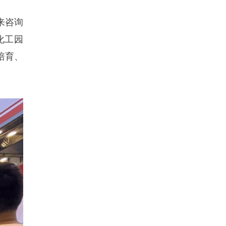
来咨询
化工园
培育、