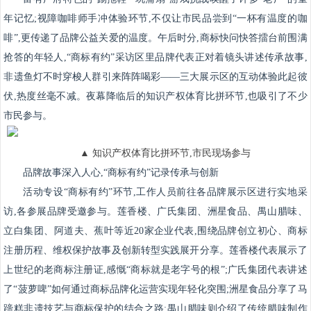
年记忆;视障咖啡师手冲体验环节,不仅让市民品尝到“一杯有温度的咖
啡”,更传递了品牌公益关爱的温度。午后时分,商标快问快答擂台前围满
抢答的年轻人,“商标有约”采访区里品牌代表正对着镜头讲述传承故事,
非遗鱼灯不时穿梭人群引来阵阵喝彩——三大展示区的互动体验此起彼
伏,热度丝毫不减。夜幕降临后的知识产权体育比拼环节,也吸引了不少
市民参与。
▲ 知识产权体育比拼环节,市民现场参与
品牌故事深入人心,“商标有约”记录传承与创新
活动专设“商标有约”环节,工作人员前往各品牌展示区进行实地采
访,各参展品牌受邀参与。莲香楼、广氏集团、洲星食品、禺山腊味、
立白集团、阿道夫、蕉叶等近20家企业代表,围绕品牌创立初心、商标
注册历程、维权保护故事及创新转型实践展开分享。莲香楼代表展示了
上世纪的老商标注册证,感慨“商标就是老字号的根”;广氏集团代表讲述
了“菠萝啤”如何通过商标品牌化运营实现年轻化突围;洲星食品分享了马
蹄糕非遗技艺与商标保护的结合之路;禺山腊味则介绍了传统腊味制作