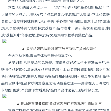
跨界联名潮品首发,“老字号×新品牌”碰撞创新火花
本次活动的最大亮点之一——“老字号×新品牌”联名创新角,吸引了
大量年轻人驻足。现场发布了多款跨界合作成果:广氏集团×本土茶饮联
名推出“菠萝啤风味特调”,风行牛奶×手心咖啡联动推出创意十足的“豉油
鸡风味拿铁特调”,地理标志荔枝产品与咖啡、果汁茶饮创意结合,制
成“荔枝冰啡”等多款地理标志特饮,成为现场抢手的爆款产品。
▲ 参展品牌产品陈列,老字号与新锐广货同台亮相
全天互动不断,市民在体验中感受商标文化
从早到晚,活动现场气氛热烈。非遗鱼灯巡游队伍手持发光鱼灯,串
联各个品牌展位,沿途派发品牌福袋,吸引上百名市民跟随拍照;知识产权
快问快答擂台前,主持人围绕商标品牌知识随机提问,观众争相抢答,赢得
品牌定制小物;品牌护照集章赢奖活动最受欢迎——游客在入口领取打
卡地图,集满3个品牌印章后兑换“品牌产品体验包”,现场排起长龙。
▲ 现场设置服务指南,鱼灯巡游与广府游戏吸引市民参与
富有广府特色的“踢拖鞋”“玩蒲扇”游戏挑战唤醒了许多“老广”的童