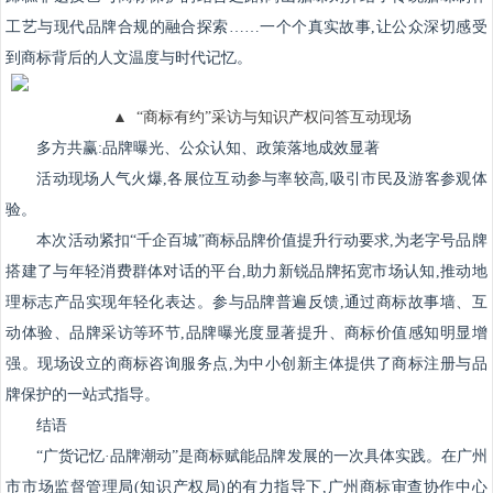
工艺与现代品牌合规的融合探索……一个个真实故事,让公众深切感受
到商标背后的人文温度与时代记忆。
▲ “商标有约”采访与知识产权问答互动现场
多方共赢:品牌曝光、公众认知、政策落地成效显著
活动现场人气火爆,各展位互动参与率较高,吸引市民及游客参观体
验。
本次活动紧扣“千企百城”商标品牌价值提升行动要求,为老字号品牌
搭建了与年轻消费群体对话的平台,助力新锐品牌拓宽市场认知,推动地
理标志产品实现年轻化表达。参与品牌普遍反馈,通过商标故事墙、互
动体验、品牌采访等环节,品牌曝光度显著提升、商标价值感知明显增
强。现场设立的商标咨询服务点,为中小创新主体提供了商标注册与品
牌保护的一站式指导。
结语
“广货记忆·品牌潮动”是商标赋能品牌发展的一次具体实践。在广州
市市场监督管理局(知识产权局)的有力指导下,广州商标审查协作中心