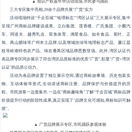
▲ 知识产权嘉年华活动现场,市民参与踊跃
三大专区集中亮相,20余个品牌共展“广货”实力
活动现场特设“千企百城”“地理标志”“湾区认证”三大展示专区,集中
呈现广州商标品牌建设成果。立白集团、莲香楼、广氏集团、小鹏汽
车、阿道夫、越秀乳业、双鱼体育、洲星食品、如丰食品、蕉叶、正
旭、禺山腊味等广州本土品牌,以及增城挂绿等地理标志产品、廉江荔
枝等岭南特色农产品、味在番禺区域品牌悉数登场。此外,湾区认证代
表品牌专区同步展示了符合湾区品质标准的优质“广货”,彰显“广货+湾区
认证”的品质公信力。
活动为各品牌设置了独立展示空间,通过商标故事墙、历史包装实
物、互动体验等形式,生动讲述商标注册、品牌保护与价值提升的历
程。市民游客一边逛集市,一边在“商标趣味角”了解“千企百城”商标品牌
价值提升行动的阶段性成果,真正实现了“品牌文化可感知,商标知识可触
摸”。
▲ 广货品牌展示专区,市民踊跃参观体验