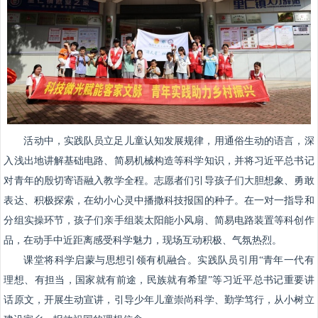
活动中，实践队员立足儿童认知发展规律，用通俗生动的语言，深
入浅出地讲解基础电路、简易机械构造等科学知识，并将习近平总书记
对青年的殷切寄语融入教学全程。志愿者们引导孩子们大胆想象、勇敢
表达、积极探索，在幼小心灵中播撒科技报国的种子。在一对一指导和
分组实操环节，孩子们亲手组装太阳能小风扇、简易电路装置等科创作
品，在动手中近距离感受科学魅力，现场互动积极、气氛热烈。
课堂将科学启蒙与思想引领有机融合。实践队员引用“青年一代有
理想、有担当，国家就有前途，民族就有希望”等习近平总书记重要讲
话原文，开展生动宣讲，引导少年儿童崇尚科学、勤学笃行，从小树立