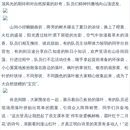
顶风光的期待和对自然探索的好奇，队员们精神抖擞地向山顶进发。
山间小径蜿蜒曲折，两旁的树木褪去了夏日的浓绿，换上了橙黄、
火红的盛装，阳光透过枝叶洒下斑驳的光影，空气中弥漫着草木的清
香。队员们相互搀扶、彼此鼓励，有的队员主动帮体力较弱的同学分担
背包，有的则沿途分享自己知道的秋日小知识，欢声笑语在山谷间回
荡。行进过程中，队员们不忘活动任务，随手拿起提前准备的环保袋，
小心翼翼地捡拾散落在路边的落叶。枫叶的掌状红、银杏的扇形黄、松
针的针状绿，不同形状、不同颜色的落叶被大家精心收集起来，成为了
大自然馈赠的“宝贝”。
休息间隙，大家围坐在一起，展示着自己捡拾的落叶，有的队员还
现场用落叶拼贴出简单的图案，引得众人阵阵称赞。同学们兴奋地
说：“这次登高让我想起了语文课本里‘停车坐爱枫林晚，霜叶红于二月
花’的诗句，亲眼看到漫山红叶，才真正明白诗里的美景有多动人！”还