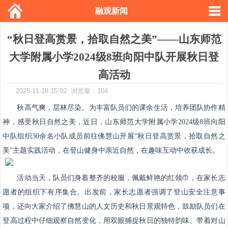
融观新闻
“秋日登高赏景，拾取自然之美”——山东师范
大学附属小学2024级8班向阳中队开展秋日登
高活动
2025-11-18 15:02 浏览量：104
秋高气爽，层林尽染。为丰富队员们的课余生活，培养团队协作精
神，感受秋日自然之美，近日，山东师范大学附属小学2024级8班向阳
中队组织30余名小队成员前往佛慧山开展“秋日登高赏景，拾取自然之
美”主题实践活动，在登山健身中亲近自然，在趣味互动中收获成长。
活动当天，队员们身着整齐的校服，佩戴鲜艳的红领巾，在家长志
愿者的组织下有序集合。出发前，家长志愿者强调了登山安全注意事
项，还向大家介绍了佛慧山的人文历史和秋日景观特色，鼓励队员们在
登高过程中仔细观察自然变化，用双眼捕捉秋日的独特韵味。带着对山