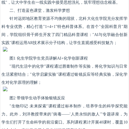
线"，让大中学生在一线实践中接受思想洗礼，筑牢理想信念根基。
二、打造蓝色课堂，激发科学梦想
针对远郊地区教育资源不均衡的现状，北科大化生学院充分发挥学
科专业优势，精心打造"1+4+1"特色科普体系。在首个"全国科普月"期
间，学院组织骨干师生开发了四门精品科普课程："AI与化学融合创新
实践"课程运用AR技术展示分子结构，让学生直观感受科技魅力；
图1 化生学院学生党员讲解AI+化学创新课程
"现代生活中的化学"课程通过唇膏制作等实验，将化学知识与日常
生活紧密结合；"化学启蒙实验"课程通过银镜反应等经典实验，深化学
生对化学原理的理解；
图2 带领学生动手体验银镜反应
"生物印记·未来探索"课程通过标本制作，培养学生的科学探究能
力。此外，刘洋教授带来的"病毒——'人类永恒的敌人'"专题讲座，为
学生们打开了生命科学的前沿窗口。系列课程累计开展40课时，覆盖10