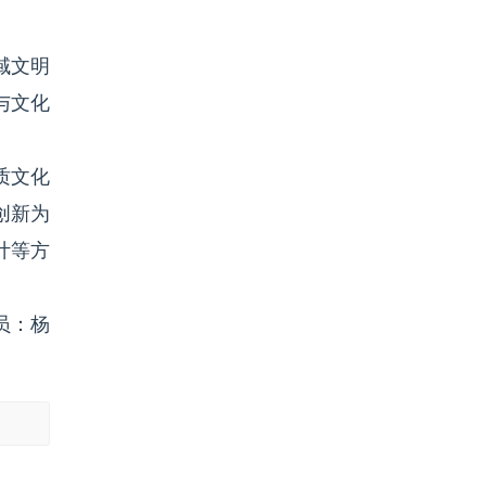
域文明
与文化
质文化
创新为
计等方
员：杨