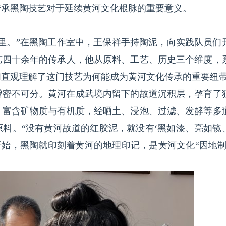
传承黑陶技艺对于延续黄河文化根脉的重要意义。
里。”在黑陶工作室中，王保祥手持陶泥，向实践队员们
艺四十余年的传承人，他从原料、工艺、历史三个维度，
们直观理解了这门技艺为何能成为黄河文化传承的重要纽
赠密不可分。黄河在成武境内留下的故道沉积层，孕育了
，富含矿物质与有机质，经晒土、浸泡、过滤、发酵等多
料。“没有黄河故道的红胶泥，就没有‘黑如漆、亮如镜
开始，黑陶就印刻着黄河的地理印记，是黄河文化“因地制