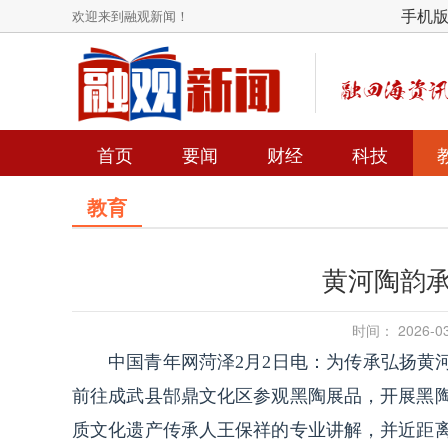
手机
欢迎来到融观新闻！
首页
要闻
财经
科技
教育
黄河陶韵承
时间： 2026-
中国青年网菏泽2月2日电：为传承弘扬黄
前往成武县郜鼎文化区参观黑陶展品，开展黑
质文化遗产传承人王保祥的专业讲解，并近距