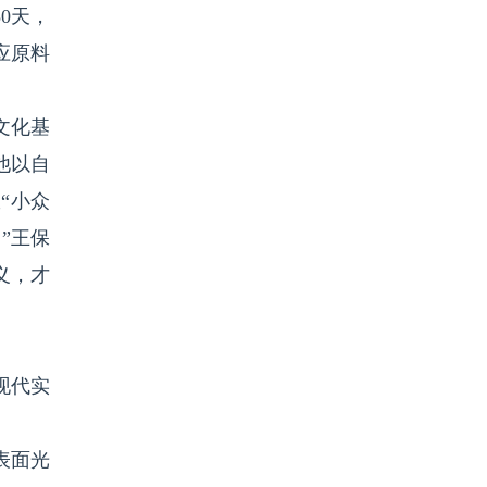
0天，
应原料
文化基
他以自
“小众
”王保
义，才
现代实
表面光