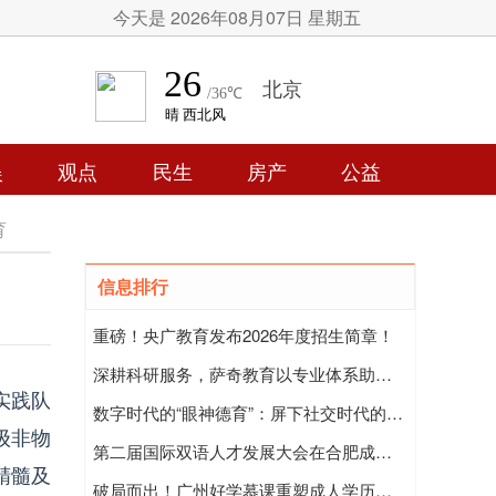
今天是 2026年08月07日 星期五
娱
观点
民生
房产
公益
育
信息排行
重磅！央广教育发布2026年度招生简章！
深耕科研服务，萨奇教育以专业体系助力学者成长与成果转化
实践队
数字时代的“眼神德育”：屏下社交时代的人际修养与价值回归
级非物
第二届国际双语人才发展大会在合肥成功举办暨国际双语人才中英文演讲比赛正式启动
精髓及
破局而出！广州好学慕课重塑成人学历教育新认知