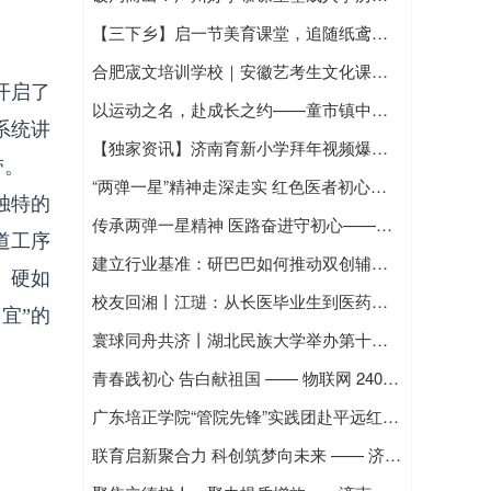
【三下乡】启一节美育课堂，追随纸鸢牵动孩童笑声——瀛风去“志愿+艺术课堂”以纸鸢美育浸润童心
合肥宬文培训学校｜安徽艺考生文化课冲刺首选机构
开启了
以运动之名，赴成长之约——童市镇中心幼儿园2025年亲子运动会
系统讲
【独家资讯】济南育新小学拜年视频爆火！全网播放破亿，全国第16、全省第2、全市第1！
带。
“两弹一星”精神走深走实 红色医者初心见行见效
独特的
传承两弹一星精神 医路奋进守初心——昆明医科大学医翎凌云宣讲团开展系列志愿宣讲活动
道工序
建立行业基准：研巴巴如何推动双创辅导走向专业化
、硬如
校友回湘丨江琎：从长医毕业生到医药领军人，以“恒昌模式”反哺桑梓
宜”的
寰球同舟共济丨湖北民族大学举办第十五届模拟联合国比赛决赛
青春践初心 告白献祖国 —— 物联网 2401 团支部主题团日活动纪实
广东培正学院“管院先锋”实践团赴平远红四军纪念园开展研学实践
联育启新聚合力 科创筑梦向未来 —— 济南市育新小学教联体启动仪式暨科技节开幕式圆满举行