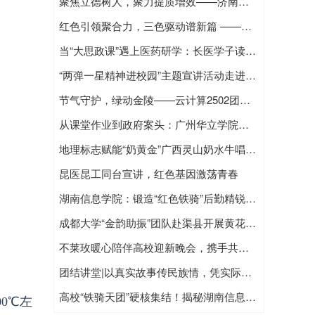
聚焦立德树人，聚力提质增效——济南市育新小学第十四届五次教职工（代表）大会顺利召开
红色引领聚合力，三色驱动谱新篇 ——北京科技大学化生学院与延庆一中共建活动纪实
当“大思政课”遇上医药研学：长医学子读懂课堂内外的“医者担当”
“两弹一星精神进校园”主题宣讲活动走进东寨小学——天津中医药大学宣讲团弘扬科学家精神，点燃青少年科学梦想
节气守护，绿动金陵——云计算2502团支部开展“立冬分好礼”主题团日活动
从课堂作业到政府案头：广州华立学院一门课程让学子智慧直达乡村振兴一线
地理标志赋能“奶黄金”广西灵山奶水牛唱响深圳国际农博会
昆医昆工同台宣讲，红色基因激荡青春
湖南信息学院：锻造“红色铁骑”后勤精锐，构建现代服务育人新范式
成都大学“金韵助振”团队赴渠县开展黄花产业调研——多学科协同探索乡村振兴长效路径
不莱玫暖心陪伴高校迎新晚会，携手共创精彩校园生活
团结讲堂|以真实故事传民族情，凭实际行动推团结事业
高校“铁骑天团”硬核集结！揭秘湖南信息学院“10分钟响应圈”
0℃左