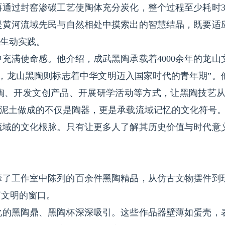
再通过封窑渗碳工艺使陶体充分炭化，整个过程至少耗时3
是黄河流域先民与自然相处中摸索出的智慧结晶，既要适
的生动实践。
充满使命感。他介绍，成武黑陶承载着4000余年的龙山
，龙山黑陶则标志着中华文明迈入国家时代的青年期”。
陶、开发文创产品、开展研学活动等方式，让黑陶技艺从
河泥土做成的不仅是陶器，更是承载流域记忆的文化符号。
流域的文化根脉。只有让更多人了解其历史价值与时代意
摩了工作室中陈列的百余件黑陶精品，从仿古文物摆件到
河文明的窗口。
化的黑陶鼎、黑陶杯深深吸引。这些作品器壁薄如蛋壳，