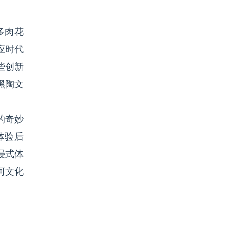
多肉花
应时代
些创新
黑陶文
的奇妙
体验后
浸式体
河文化